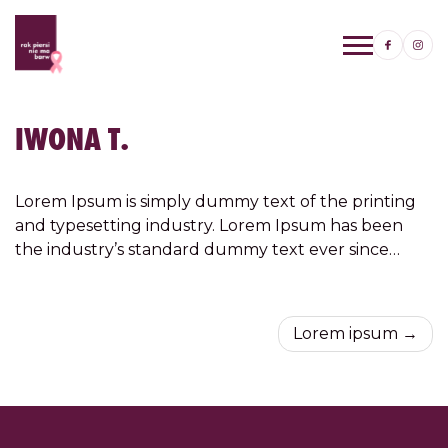
Przejdź
do
IWONA T.
treści
Lorem Ipsum is simply dummy text of the printing
and typesetting industry. Lorem Ipsum has been
the industry’s standard dummy text ever since…
NAWIGACJA
Lorem ipsum
WPISU